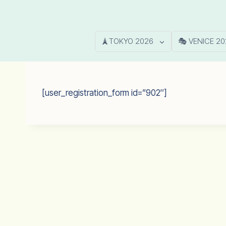
🗼TOKYO 2026
🎭 VENICE 20
[user_registration_form id=”902″]